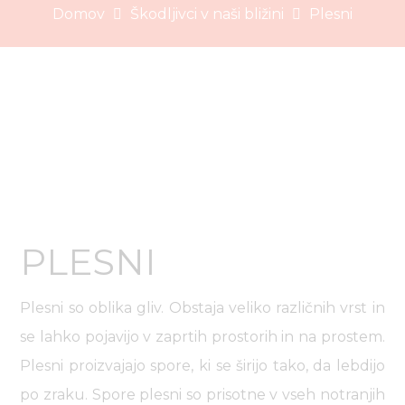
Domov
Škodljivci v naši bližini
Plesni
PLESNI
Plesni so oblika gliv. Obstaja veliko različnih vrst in
se lahko pojavijo v zaprtih prostorih in na prostem.
Plesni proizvajajo spore, ki se širijo tako, da lebdijo
po zraku. Spore plesni so prisotne v vseh notranjih