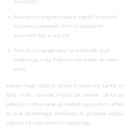
površinah.
Aspergillus: pogosto raste v zaprtih prostorih,
na prahu, praškastih živilih in gradbenih
materialih, kot je suh zid.
Penicilij: ponavadi raste na materialih, ki jih
poškoduje voda. Pogosto ima moder ali zelen
videz.
Kalupi imajo različne oblike in teksture. Lahko so
bele, črne, rumene, modre ali zelene. Lahko so
videti kot razbarvanje ali madeži na površini. Lahko
so tudi žametnega, mehkega ali grobega videza,
odvisno od vrste plesni in mesta rasti.