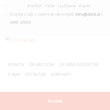
Maribor - Celje - Ljubljana - Koper
Stopite v stik z našimi strokovnjaki:
info@ddd.si
|
080 2003
DOMOV
ZA VAŠ DOM
ZA VAŠA PODJETJA
O NAS
STORITVE
KONTAKTI
PLESNI