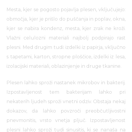
Mesta, kjer se pogosto pojavlja plesen, vključujejo:
območja, kjer je prišlo do puščanja in poplav, okna,
kjer se nabira kondenz, mesta, kjer zrak ne kroži.
Vlažni celulozni materiali najbolj podpirajo rast
plesni. Med drugim tudi: izdelki iz papirja, vključno
s tapetami, karton, stropne ploščice, izdelki iz lesa,
izolacijski materiali, oblazinjenje in druge tkanine.
Plesen lahko sproži nastanek mikrobov in bakterij.
Izpostavljenost tem bakterijam lahko pri
nekaterih ljudeh sproži vnetni odziv. Obstaja nekaj
dokazov, da lahko povzroči preobčutljivostni
pnevmonitis, vrsto vnetja pljuč. Izpostavljenost
plesni lahko sproži tudi sinusitis, ki se nanaša na