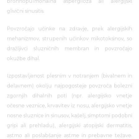
bronhopulmonalna aspergiloza ali alergijski
glivični sinusitis.
Povzročajo učinke na zdravje, prek alergijskih
mehanizmov, strupenih učinkov mikotoksinov, so
dražljivci sluzničnih membran in povzročajo
okužbe dihal.
Izpostavljenost plesnim v notranjem (bivalnem in
delavnem) okolju najpogosteje povzroča bolezni
zgornjih dihalnih poti (npr. alergijsko vnetje
očesne veznice, krvavitev iz nosu, alergijsko vnetje
nosne sluznice in sinusov, kašelj, simptomi podobni
gripi ali prehladu), alergijski atopijski dermatitis,
astmo ali poslabšanje astme in prebavne težave.