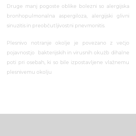
Druge manj pogoste oblike bolezni so alergijska
bronhopulmonalna aspergiloza, alergijski glivni
sinuzitis in preobčutljivostni pnevmonitis.
Plesnivo notranje okolje je povezano z večjo
pojavnostjo bakterijskih in virusnih okužb dihalne
poti pri osebah, ki so bile izpostavljene vlažnemu
plesnivemu okolju