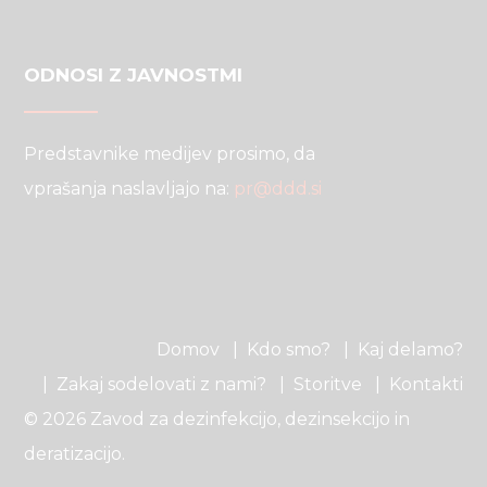
ODNOSI Z JAVNOSTMI
Predstavnike medijev prosimo, da
vprašanja naslavljajo na:
pr@ddd.si
Domov
Kdo smo?
Kaj delamo?
Zakaj sodelovati z nami?
Storitve
Kontakti
© 2026 Zavod za dezinfekcijo, dezinsekcijo in
deratizacijo.