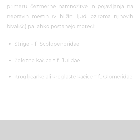
primeru čezmerne namnožitve in pojavljanja na
nepravih mestih (v bližini ljudi oziroma njihovih
bivališč) pa lahko postanejo moteči:
Strige = f.: Scolopendridae
Železne kačice = f.: Julidae
Krogljičarke ali kroglaste kačice = f.: Glomeridae