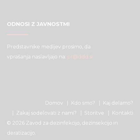
ODNOSI Z JAVNOSTMI
Predstavnike medijev prosimo, da
vprašanja naslavljajo na:
pr@ddd.si
Domov
Kdo smo?
Kaj delamo?
Zakaj sodelovati z nami?
Storitve
Kontakti
© 2026 Zavod za dezinfekcijo, dezinsekcijo in
deratizacijo.