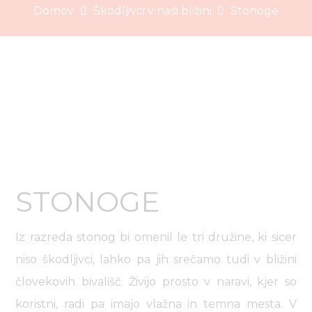
Domov
Škodljivci v naši bližini
Stonoge
STONOGE
Iz razreda stonog bi omenil le tri družine, ki sicer
niso škodljivci, lahko pa jih srečamo tudi v bližini
človekovih bivališč. Živijo prosto v naravi, kjer so
koristni, radi pa imajo vlažna in temna mesta. V