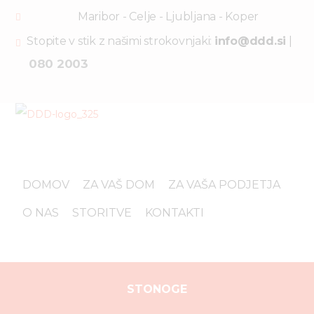
Maribor - Celje - Ljubljana - Koper
Stopite v stik z našimi strokovnjaki:
info@ddd.si
|
080 2003
DOMOV
ZA VAŠ DOM
ZA VAŠA PODJETJA
O NAS
STORITVE
KONTAKTI
STONOGE