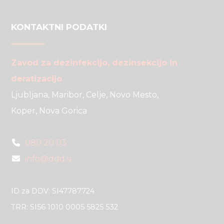
KONTAKTNI PODATKI
Zavod za dezinfekcijo, dezinsekcijo in
deratizacijo
Ljubljana, Maribor, Celje, Novo Mesto,
Koper, Nova Gorica
080 20 03
info@ddd.si
ID za DDV: SI47787724
TRR: SI56 1010 0005 5825 532