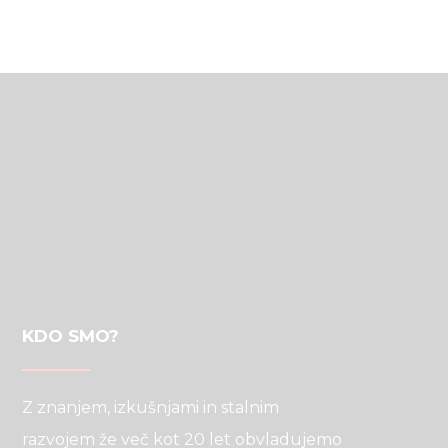
KDO SMO?
Z znanjem, izkušnjami in stalnim
razvojem že več kot 20 let obvladujemo