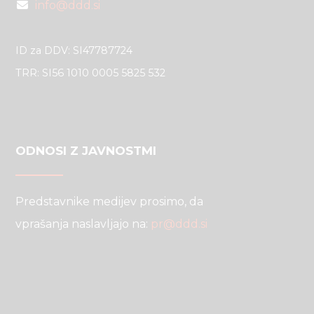
info@ddd.si
ID za DDV: SI47787724
TRR: SI56 1010 0005 5825 532
ODNOSI Z JAVNOSTMI
Predstavnike medijev prosimo, da
vprašanja naslavljajo na:
pr@ddd.si